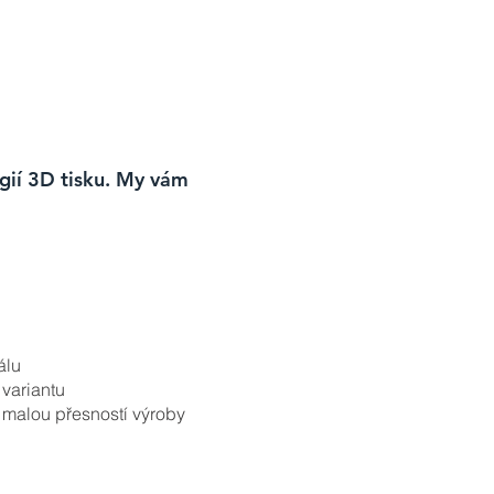
gií 3D tisku. My vám
álu
 variantu
 malou přesností výroby