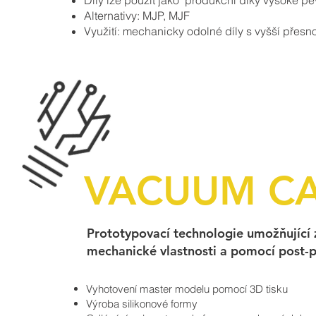
Díly lze použít jako produkční díky vysoké pe
Alternativy: MJP, MJF
Využití: mechanicky odolné díly s vyšší přes
VACUUM CA
Prototypovací technologie umožňující z
mechanické vlastnosti a pomocí post-pr
Vyhotovení master modelu pomocí 3D tisku
Výroba silikonové formy