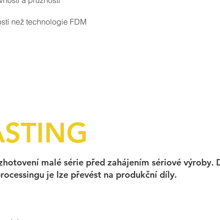
vnosti a pružnosti
ností než technologie FDM
STING
hotovení malé série před zahájením sériové výroby. D
ocessingu je lze převést na produkční díly.