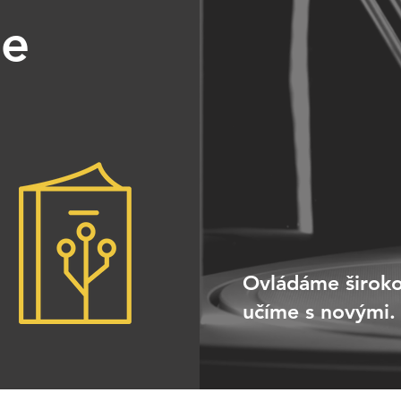
ie
Ovládáme širokou
učíme s novými.