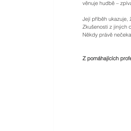
věnuje hudbě – zpívá
Její příběh ukazuje,
Zkušenosti z jiných 
Někdy právě nečekan
Z pomáhajících profe