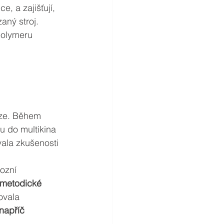
e, a zajišťují, 
aný stroj. 
Holymeru 
aze. Během 
u do multikina 
ala zkušenosti 
ozní 
 metodické 
ovala 
napříč 