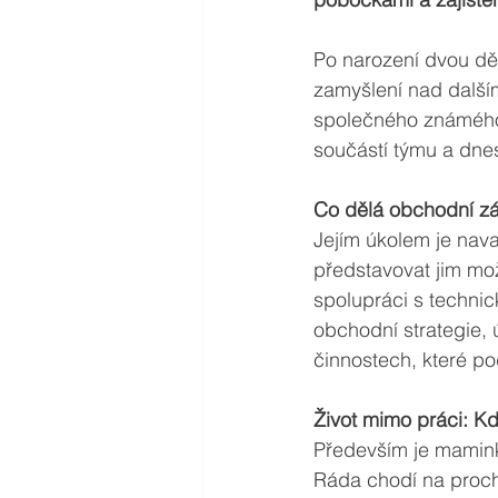
Po narození dvou dě
zamyšlení nad další
společného známého, 
součástí týmu a dne
Co dělá obchodní zá
Jejím úkolem je nava
představovat jim mož
spolupráci s technic
obchodní strategie,
činnostech, které po
Život mimo práci: Kd
Především je mamink
Ráda chodí na prochá