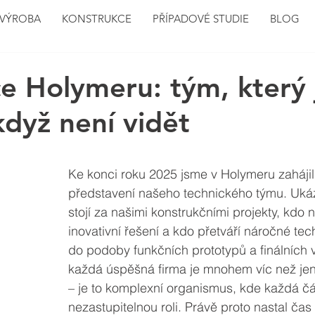
VÝROBA
KONSTRUKCE
PŘÍPADOVÉ STUDIE
BLOG
ce Holymeru: tým, který 
 když není vidět
Ke konci roku 2025 jsme v Holymeru zahájili 
představení našeho technického týmu. Ukáz
stojí za našimi konstrukčními projekty, kdo 
inovativní řešení a kdo přetváří náročné te
do podoby funkčních prototypů a finálních 
každá úspěšná firma je mnohem víc než jen
– je to komplexní organismus, kde každá čá
nezastupitelnou roli. Právě proto nastal čas p