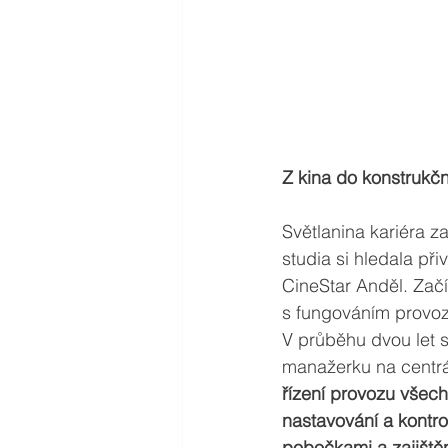
Z kina do konstrukč
Světlanina kariéra z
studia si hledala při
CineStar Anděl. Zač
s fungováním provozu
V průběhu dvou let s
manažerku na centrá
řízení provozu všech
nastavování a kontro
pobočkami a zajištěn