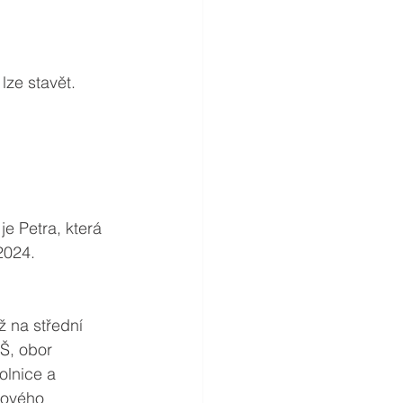
ze stavět. 
e Petra, která 
2024.
ž na střední 
Š, obor 
olnice a 
hového 