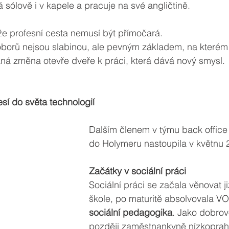
 sólově i v kapele a pracuje na své angličtině.
 že profesní cesta nemusí být přímočará.
oborů nejsou slabinou, ale pevným základem, na kterém l
á změna otevře dveře k práci, která dává nový smysl.
sí do světa technologií
Dalším členem v týmu back office j
do Holymeru nastoupila v květnu 
Začátky v sociální práci
Sociální práci se začala věnovat ji
škole, po maturitě absolvovala VO
sociální pedagogika
. Jako dobrov
později zaměstnankyně nízkopra