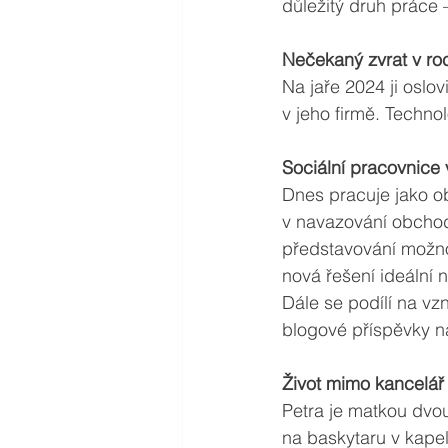
důležitý druh práce 
Nečekaný zvrat v ro
Na jaře 2024 ji oslo
v jeho firmě. Techn
Sociální pracovnice 
Dnes pracuje jako o
v navazování obchodn
představování možno
nová řešení ideální 
Dále se podílí na vz
blogové příspěvky na
Život mimo kancelář
Petra je matkou dvou
na baskytaru v kapele