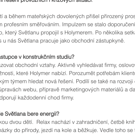
tí a během mateřských dovolených přišel přirozený pros
m profesním směřováním. Impulzem se stalo doporučení
který Světlanu propojil s Holymerem. Po několika setká
s u nás Světlana pracuje jako obchodní zástupkyně.
stupce v konstrukčním studiu?
zovat obchodní vztahy. Aktivně vyhledávat firmy, oslovov
nosti, které Holymer nabízí. Porozumět potřebám klient
kým týmem hledat nová řešení. Podílí se také na rozvoj
 úpravách webu, přípravě marketingových materiálů a da
dporují každodenní chod firmy.
e Světlana bere energii?
ou dvou dětí.  Relax nachází v zahradničení, četbě kni
zky do přírody, jezdí na kole a běžkuje. Vedle toho se 