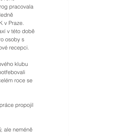
drog pracovala 
ledně 
K v Praze. 
xí v této době 
o osoby s 
vé recepci.
ového klubu 
potřebovali 
celém roce se 
práce propojil 
ý, ale neméně 