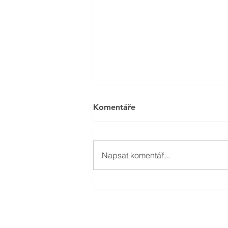
Komentáře
Napsat komentář...
Vývoj nového produktu se
zasekl? Nejste v tom sami.