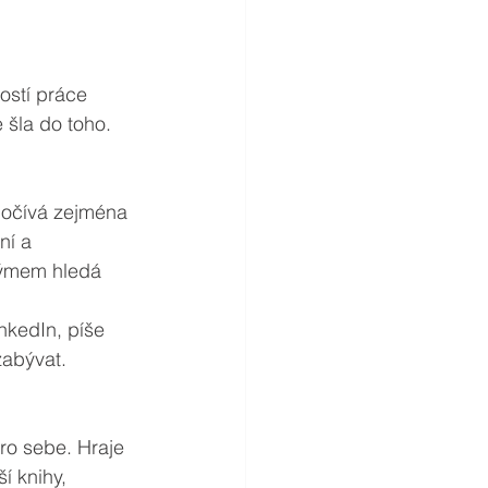
ostí práce 
 šla do toho.
počívá zejména 
ní a 
týmem hledá 
nkedIn, píše 
zabývat.
ro sebe. Hraje 
í knihy, 