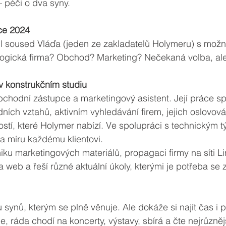
– péči o dva syny.
ce 2024
vil soused Vláďa (jeden ze zakladatelů Holymeru) s možn
ologická firma? Obchod? Marketing? Nečekaná volba, ale
v konstrukčním studiu
bchodní zástupce a marketingový asistent. Její práce s
ích vztahů, aktivním vyhledávání firem, jejich oslovová
stí, které Holymer nabízí. Ve spolupráci s technickým 
na míru každému klientovi.
niku marketingových materiálů, propagaci firmy na síti Li
 web a řeší různé aktuální úkoly, kterými je potřeba se 
 synů, kterým se plně věnuje. Ale dokáže si najít čas i p
, ráda chodí na koncerty, výstavy, sbírá a čte nejrůznějš