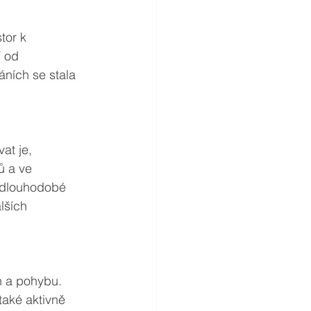
tor k 
 od 
ních se stala 
at je, 
ů a ve 
i dlouhodobé 
lších 
h a pohybu. 
také aktivně 