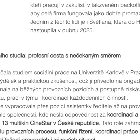
kteří pracují v zákulisí, v takzvaném backoffic
aby celá firma fungovala jako dobře promaz
Jedním z těchto lidí je i Světlana, která do 
nastoupila v dubnu 2025.
ního studia: profesní cesta s nečekaným směrem
ačala studiem sociální práce na Univerzitě Karlově v Pr
výdělek a praktickou zkušenost, což ji přivedlo na brigád
ínala na běžných provozních pozicích a postupně získáv
, prací v týmu i koordinací každodenních činností.
e vypracovala přes pozici asistentky ředitele až na prov
le společnosti, kde nesla odpovědnost za 
koordinaci a
 13 multikin CineStar v České republice
. Tato role zahrn
lu provozních procesů, funkční řízení, koordinaci práce 
í řešení provozních i krizových situací
.